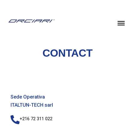
Skip
to
content
CONTACT
Sede Operativa
ITALTUN-TECH sarl
+216 72 311 022